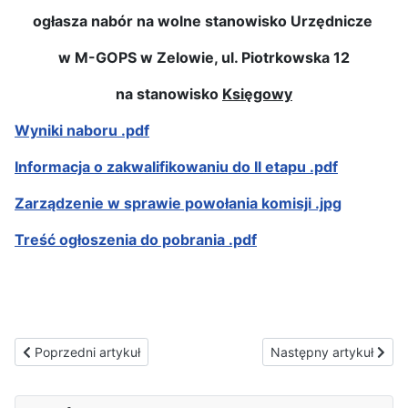
ogłasza nabór na wolne stanowisko Urzędnicze
w M-GOPS w Zelowie, ul. Piotrkowska 12
na stanowisko
Księgowy
Wyniki naboru .pdf
Informacja o zakwalifikowaniu do II etapu .pdf
Zarządzenie w sprawie powołania komisji .jpg
Treść ogłoszenia do pobrania .pdf
Poprzedni artykuł: Ogłoszenie o wyborze najkorzystniejszej ofer
Następny artykuł: Zap
Poprzedni artykuł
Następny artykuł