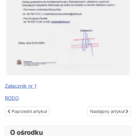
Załącznik nr 1
RODO
Poprzedni artykuł: Zapytanie ofertowe
Następny artykuł: Ank
Poprzedni artykuł
Następny artykuł
O ośrodku