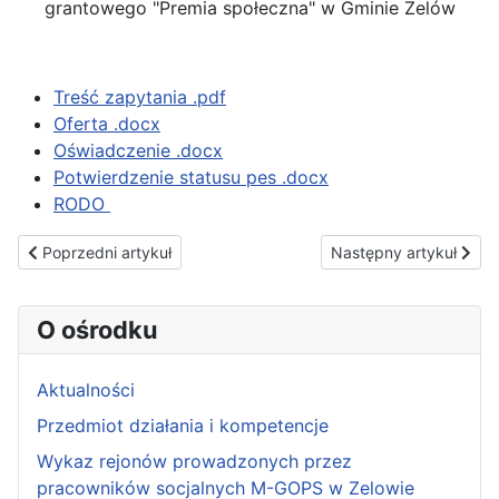
grantowego "Premia społeczna" w Gminie Zelów
Treść zapytania .pdf
Oferta .docx
Oświadczenie .docx
Potwierdzenie statusu pes .docx
RODO
Poprzedni artykuł: Dzień Mamy
Następny artykuł: Klub
Poprzedni artykuł
Następny artykuł
O ośrodku
Aktualności
Przedmiot działania i kompetencje
Wykaz rejonów prowadzonych przez
pracowników socjalnych M-GOPS w Zelowie