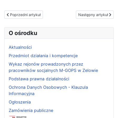
Poprzedni artykuł: Protokół
Następny artykuł: Nab
Poprzedni artykuł
Następny artykuł
O ośrodku
Aktualności
Przedmiot działania i kompetencje
Wykaz rejonów prowadzonych przez
pracowników socjalnych M-GOPS w Zelowie
Podstawa prawna działalności
Ochrona Danych Osobowych - Klauzula
Informacyjna
Ogłoszenia
Zamówienia publiczne