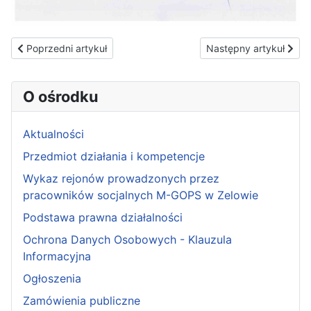
Poprzedni artykuł: Informacja
Następny artykuł: Nab
Poprzedni artykuł
Następny artykuł
O ośrodku
Aktualności
Przedmiot działania i kompetencje
Wykaz rejonów prowadzonych przez
pracowników socjalnych M-GOPS w Zelowie
Podstawa prawna działalności
Ochrona Danych Osobowych - Klauzula
Informacyjna
Ogłoszenia
Zamówienia publiczne