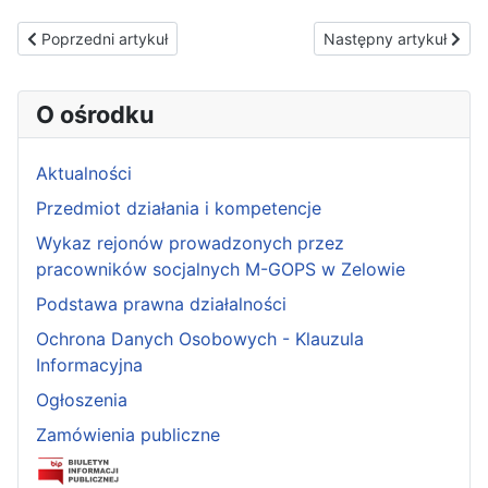
Poprzedni artykuł: Zapytanie ofertowe
Następny artykuł: Ogło
Poprzedni artykuł
Następny artykuł
O ośrodku
Aktualności
Przedmiot działania i kompetencje
Wykaz rejonów prowadzonych przez
pracowników socjalnych M-GOPS w Zelowie
Podstawa prawna działalności
Ochrona Danych Osobowych - Klauzula
Informacyjna
Ogłoszenia
Zamówienia publiczne