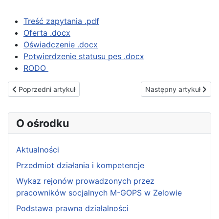
Treść zapytania .pdf
Oferta .docx
Oświadczenie .docx
Potwierdzenie statusu pes .docx
RODO
Poprzedni artykuł: „FRANCUSKI NUMEREK”
Następny artykuł: Info
Poprzedni artykuł
Następny artykuł
O ośrodku
Aktualności
Przedmiot działania i kompetencje
Wykaz rejonów prowadzonych przez
pracowników socjalnych M-GOPS w Zelowie
Podstawa prawna działalności