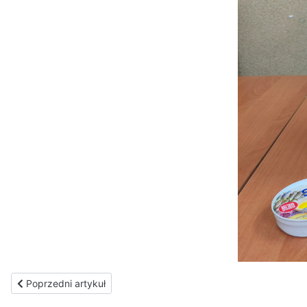
Poprzedni artykuł: Ogoszenie
Poprzedni artykuł