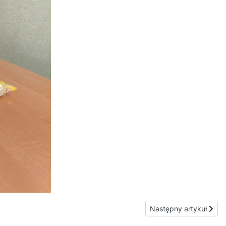
Następny artykuł: Dzi
Następny artykuł