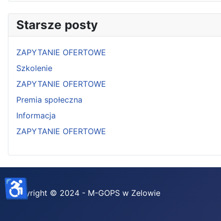
Starsze posty
ZAPYTANIE OFERTOWE
Szkolenie
ZAPYTANIE OFERTOWE
Premia społeczna
Informacja
ZAPYTANIE OFERTOWE
♿
Copyright © 2024 - M-GOPS w Zelowie