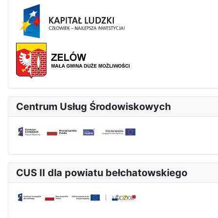
Centrum Usług Środowiskowych
CUS II dla powiatu bełchatowskiego