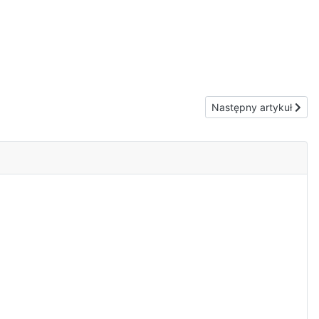
Następny artykuł: Szko
Następny artykuł