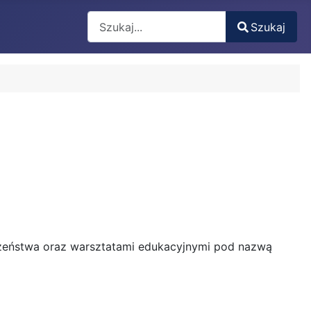
Search
Szukaj
Type 2 or more characters for results.
czeństwa oraz warsztatami edukacyjnymi pod nazwą