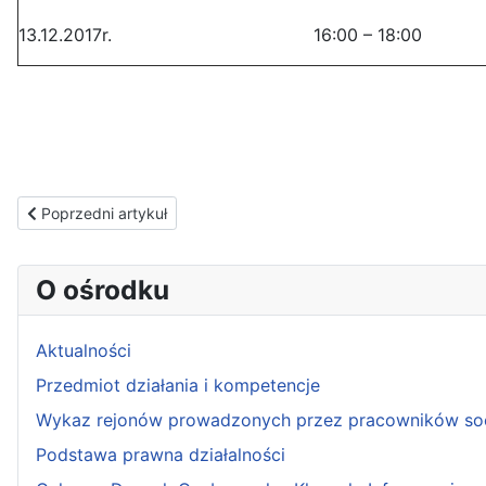
13.12.2017r.
16:00 – 18:00
Poprzedni artykuł: Realizacja grupowego poradnictwa specjalist
Poprzedni artykuł
O ośrodku
Aktualności
Przedmiot działania i kompetencje
Wykaz rejonów prowadzonych przez pracowników so
Podstawa prawna działalności