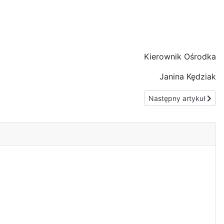
Kierownik Ośrodka
Janina Kędziak
r.
Następny artykuł: Pora
Następny artykuł