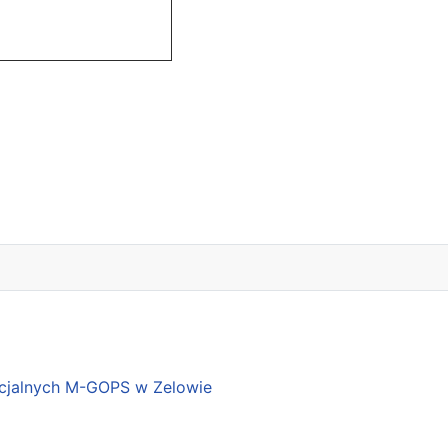
ycznego z zakresu profilaktyki przemocy w rodzinie – grudzień 2017 
cjalnych M-GOPS w Zelowie