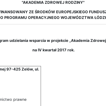
"AKADEMIA ZDROWEJ RODZINY"
FINANSOWANY ZE ŚRODKÓW EUROPEJSKIEGO FUNDUS
O PROGRAMU OPERACYJNEGO WOJEWÓDZTWA ŁÓDZKI
am udzielania wsparcia w projekcie „Akademia Zdrowe
na IV kwartał 2017 rok.
ej 97-425 Zelów, ul.
dnictwo prawne