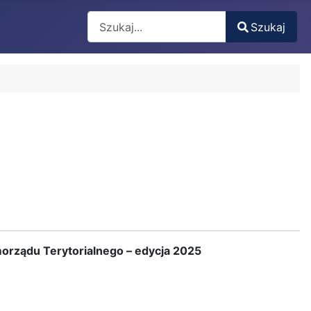
Search
Szukaj
Type 2 or more characters for results.
morządu
Terytorialnego – edycja 2025