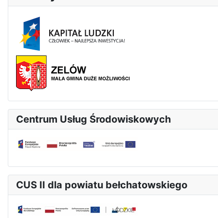
Centrum Usług Środowiskowych
CUS II dla powiatu bełchatowskiego