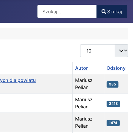
Search
Szukaj
Type 2 or more characters for results.
Pokaż #
Autor
Odsłony
ych dla powiatu
Mariusz
985
Pelian
Mariusz
2418
Pelian
Mariusz
1474
Pelian