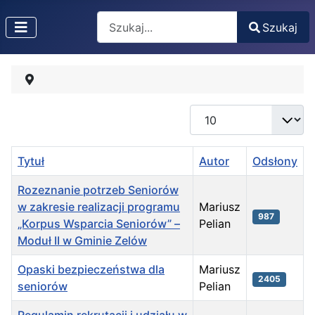
Search
Szukaj
Type 2 or more characters for results.
Pokaż #
Tytuł
Autor
Odsłony
Rozeznanie potrzeb Seniorów
w zakresie realizacji programu
Mariusz
987
„Korpus Wsparcia Seniorów” –
Pelian
Moduł II w Gminie Zelów
Opaski bezpieczeństwa dla
Mariusz
2405
seniorów
Pelian