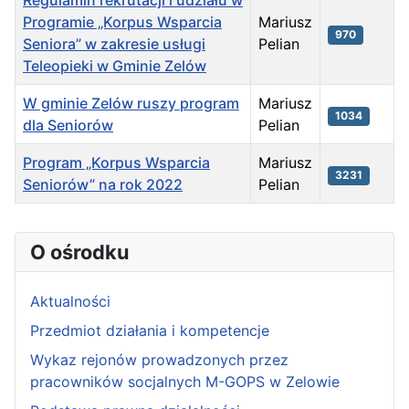
Regulamin rekrutacji i udziału w
Programie „Korpus Wsparcia
Mariusz
970
Seniora” w zakresie usługi
Pelian
Teleopieki w Gminie Zelów
W gminie Zelów ruszy program
Mariusz
1034
dla Seniorów
Pelian
Program „Korpus Wsparcia
Mariusz
3231
Seniorów” na rok 2022
Pelian
Spis artykułów
O ośrodku
Aktualności
Przedmiot działania i kompetencje
Wykaz rejonów prowadzonych przez
pracowników socjalnych M-GOPS w Zelowie