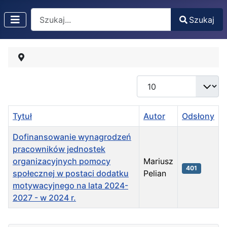
Search
Szukaj
Pokaż #
Tytuł
Autor
Odsłony
Dofinansowanie wynagrodzeń
pracowników jednostek
organizacyjnych pomocy
Mariusz
401
społecznej w postaci dodatku
Pelian
motywacyjnego na lata 2024-
2027 - w 2024 r.
Spis artykułów