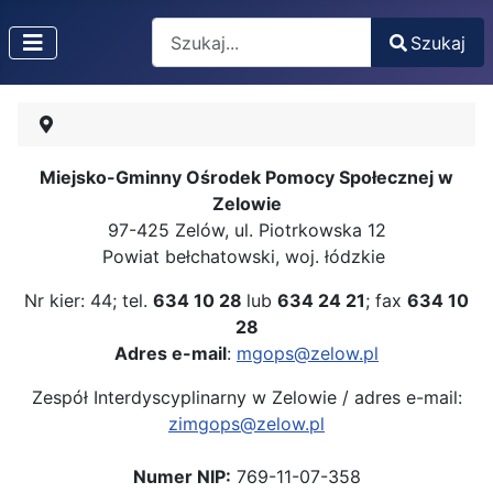
Search
Szukaj
Type 2 or more characters for results.
Miejsko-Gminny Ośrodek Pomocy Społecznej w
Zelowie
97-425 Zelów, ul. Piotrkowska 12
Powiat bełchatowski, woj. łódzkie
Nr kier: 44; tel.
634 10 28
lub
634 24 21
; fax
634 10
28
Adres e-mail
:
mgops@zelow.pl
Zespół Interdyscyplinarny w Zelowie / adres e-mail:
zimgops@zelow.pl
Numer NIP:
769-11-07-358