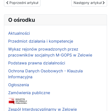
Poprzedni artykuł: Informator
Następny artykuł: Info
Poprzedni artykuł
Następny artykuł
O ośrodku
Aktualności
Przedmiot działania i kompetencje
Wykaz rejonów prowadzonych przez
pracowników socjalnych M-GOPS w Zelowie
Podstawa prawna działalności
Ochrona Danych Osobowych - Klauzula
Informacyjna
Ogłoszenia
Zamówienia publiczne
Zespół Interdyscyplinarny w Zelowie