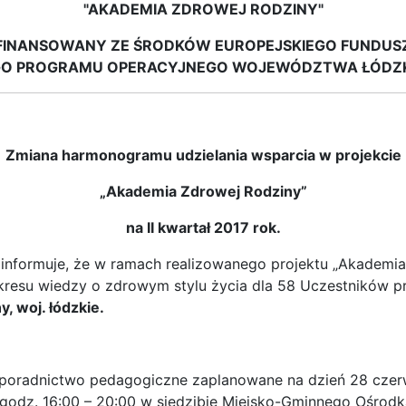
"AKADEMIA ZDROWEJ RODZINY"
FINANSOWANY ZE ŚRODKÓW EUROPEJSKIEGO FUNDUS
O PROGRAMU OPERACYJNEGO WOJEWÓDZTWA ŁÓDZKI
Zmiana harmonogramu udzielania wsparcia w projekcie
„Akademia Zdrowej Rodziny”
na II kwartał 2017 rok.
informuje, że w ramach realizowanego projektu „Akademi
akresu wiedzy o zdrowym stylu życia dla 58 Uczestników 
, woj. łódzkie.
 poradnictwo pedagogiczne zaplanowane na dzień 28 czer
 w godz. 16:00 – 20:00 w siedzibie Miejsko-Gminnego Ośrod