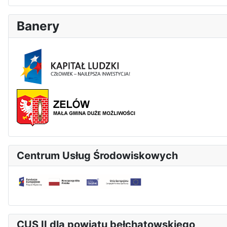
Banery
Centrum Usług Środowiskowych
CUS II dla powiatu bełchatowskiego