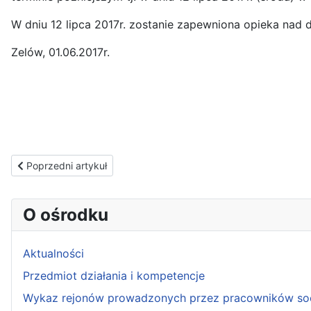
W dniu 12 lipca 2017r. zostanie zapewniona opieka nad d
Zelów, 01.06.2017r.
Poprzedni artykuł: Harmonogram udzielania wsparcia w projekcie
Poprzedni artykuł
O ośrodku
Aktualności
Przedmiot działania i kompetencje
Wykaz rejonów prowadzonych przez pracowników so