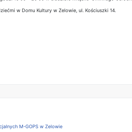
ziećmi w Domu Kultury w Zelowie, ul. Kościuszki 14.
 „Akademia Zdrowej Rodziny” na III kwartał 2017 rok.
cjalnych M-GOPS w Zelowie