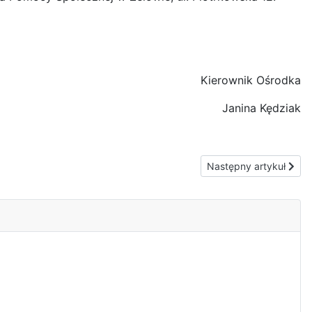
Kierownik Ośrodka
Janina Kędziak
Następny artykuł: ZAP
Następny artykuł