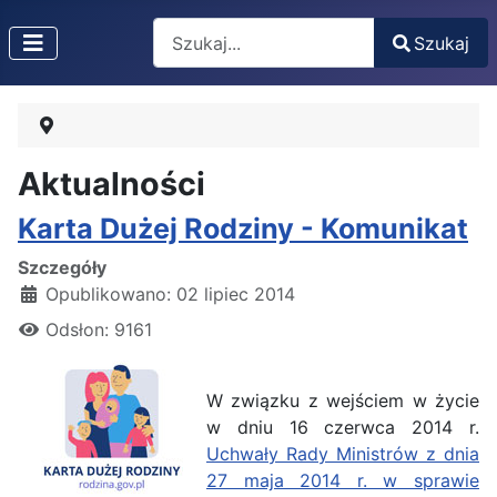
Search
Szukaj
Type 2 or more characters for results.
Aktualności
Karta Dużej Rodziny - Komunikat
Szczegóły
Opublikowano: 02 lipiec 2014
Odsłon: 9161
W związku z wejściem w życie
w dniu 16 czerwca 2014 r.
Uchwały Rady Ministrów z dnia
27 maja 2014 r. w sprawie