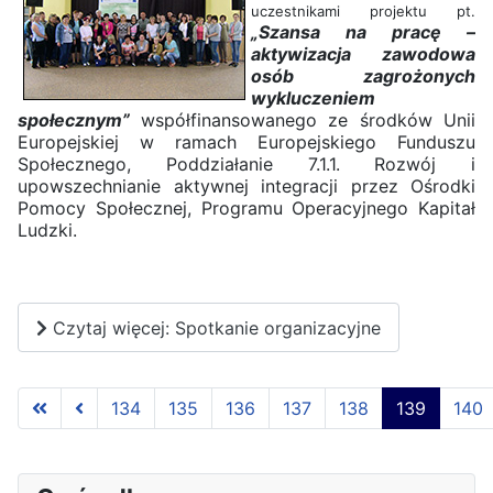
uczestnikami projektu pt.
„Szansa na pracę –
aktywizacja zawodowa
osób zagrożonych
wykluczeniem
społecznym”
współfinansowanego ze środków Unii
Europejskiej w ramach Europejskiego Funduszu
Społecznego, Poddziałanie 7.1.1. Rozwój
i
upowszechnianie aktywnej integracji przez Ośrodki
Pomocy Społecznej, Programu Operacyjnego Kapitał
Ludzki.
Czytaj więcej: Spotkanie organizacyjne
134
135
136
137
138
139
140
Strona 139 z 145