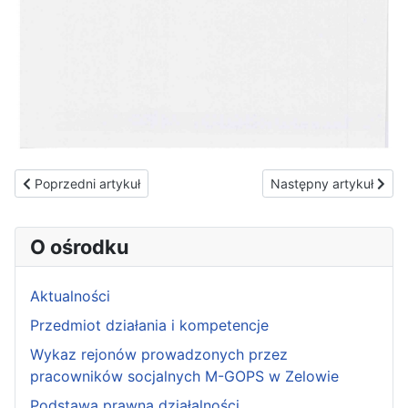
Poprzedni artykuł: Ogłoszenie o wyniku postępowania
Następny artykuł: Ogło
Poprzedni artykuł
Następny artykuł
O ośrodku
Aktualności
Przedmiot działania i kompetencje
Wykaz rejonów prowadzonych przez
pracowników socjalnych M-GOPS w Zelowie
Podstawa prawna działalności