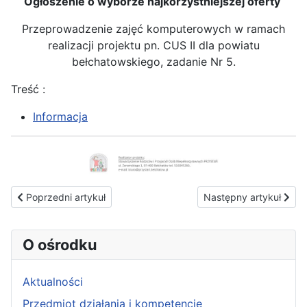
Ogłoszenie o wyborze najkorzystniejszej oferty
Przeprowadzenie zajęć komputerowych w ramach
realizacji projektu pn. CUS II dla powiatu
bełchatowskiego, zadanie Nr 5.
Treść :
Informacja
Poprzedni artykuł: Ogłoszenie o wyborze najkorzystniejszej ofe
Następny artykuł: Ogłos
Poprzedni artykuł
Następny artykuł
O ośrodku
Aktualności
Przedmiot działania i kompetencje