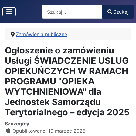
Search
Szukaj
Type 2 or more characters for results.
Zamówienia publiczne
Ogłoszenie o zamówieniu
Usługi ŚWIADCZENIE USŁUG
OPIEKUŃCZYCH W RAMACH
PROGRAMU "OPIEKA
WYTCHNIENIOWA" dla
Jednostek Samorządu
Terytorialnego – edycja 2025
Szczegóły
Opublikowano: 19 marzec 2025