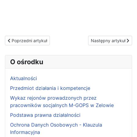
Poprzedni artykuł: Ogłoszenie o zamówieniu Usługi
Następny artykuł: Ogło
Poprzedni artykuł
Następny artykuł
O ośrodku
Aktualności
Przedmiot działania i kompetencje
Wykaz rejonów prowadzonych przez
pracowników socjalnych M-GOPS w Zelowie
Podstawa prawna działalności
Ochrona Danych Osobowych - Klauzula
Informacyjna