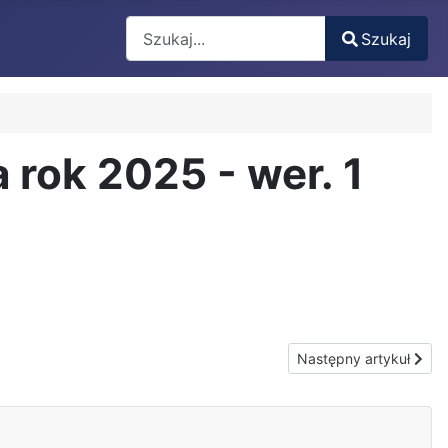
Search
Szukaj
Type 2 or more characters for results.
rok 2025 - wer. 1
Następny artykuł: O
Następny artykuł