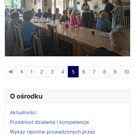
1
2
3
4
5
6
7
8
9
10
Strona 5 z 145
O ośrodku
Aktualności
Przedmiot działania i kompetencje
Wykaz rejonów prowadzonych przez