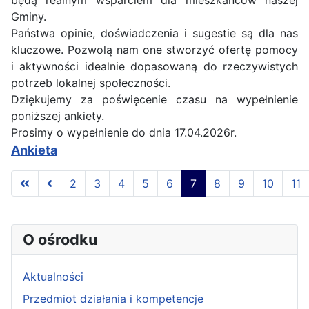
Gminy.
Państwa opinie, doświadczenia i sugestie są dla nas
kluczowe. Pozwolą nam one stworzyć ofertę pomocy
i aktywności idealnie dopasowaną do rzeczywistych
potrzeb lokalnej społeczności.
Dziękujemy za poświęcenie czasu na wypełnienie
poniższej ankiety.
Prosimy o wypełnienie do dnia 17.04.2026r.
Ankieta
2
3
4
5
6
7
8
9
10
11
Strona 7 z 145
O ośrodku
Aktualności
Przedmiot działania i kompetencje