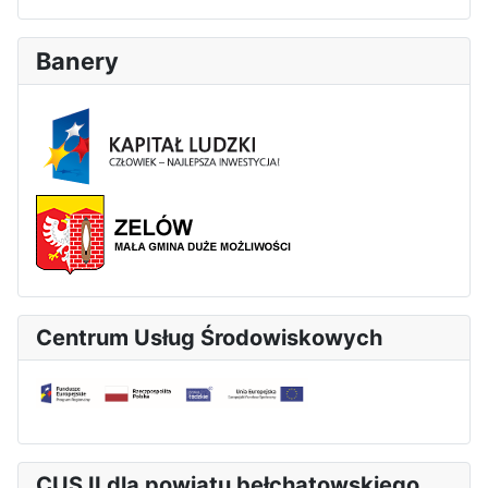
Banery
Centrum Usług Środowiskowych
CUS II dla powiatu bełchatowskiego