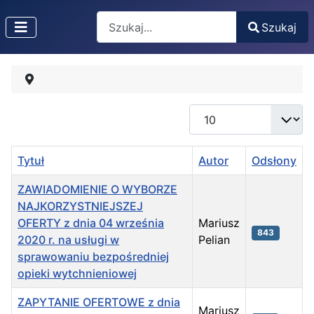
Search
Szukaj
Type 2 or more characters for results.
Pokaż #
Tytuł
Autor
Odsłony
ZAWIADOMIENIE O WYBORZE
NAJKORZYSTNIEJSZEJ
OFERTY z dnia 04 września
Mariusz
843
2020 r. na usługi w
Pelian
sprawowaniu bezpośredniej
opieki wytchnieniowej
ZAPYTANIE OFERTOWE z dnia
Mariusz