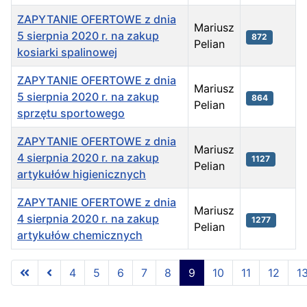
ZAPYTANIE OFERTOWE z dnia
Mariusz
5 sierpnia 2020 r. na zakup
872
Pelian
kosiarki spalinowej
ZAPYTANIE OFERTOWE z dnia
Mariusz
5 sierpnia 2020 r. na zakup
864
Pelian
sprzętu sportowego
ZAPYTANIE OFERTOWE z dnia
Mariusz
4 sierpnia 2020 r. na zakup
1127
Pelian
artykułów higienicznych
ZAPYTANIE OFERTOWE z dnia
Mariusz
4 sierpnia 2020 r. na zakup
1277
Pelian
artykułów chemicznych
Spis artykułów
4
5
6
7
8
9
10
11
12
1
Strona 9 z 13