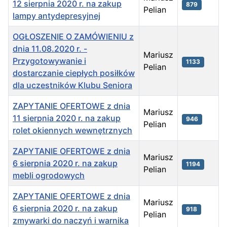
12 sierpnia 2020 r. na zakup
879
Pelian
lampy antydepresyjnej
OGŁOSZENIE O ZAMÓWIENIU z
dnia 11.08.2020 r. -
Mariusz
Przygotowywanie i
1133
Pelian
dostarczanie ciepłych posiłków
dla uczestników Klubu Seniora
ZAPYTANIE OFERTOWE z dnia
Mariusz
11 sierpnia 2020 r. na zakup
946
Pelian
rolet okiennych wewnętrznych
ZAPYTANIE OFERTOWE z dnia
Mariusz
6 sierpnia 2020 r. na zakup
1194
Pelian
mebli ogrodowych
ZAPYTANIE OFERTOWE z dnia
Mariusz
6 sierpnia 2020 r. na zakup
918
Pelian
zmywarki do naczyń i warnika