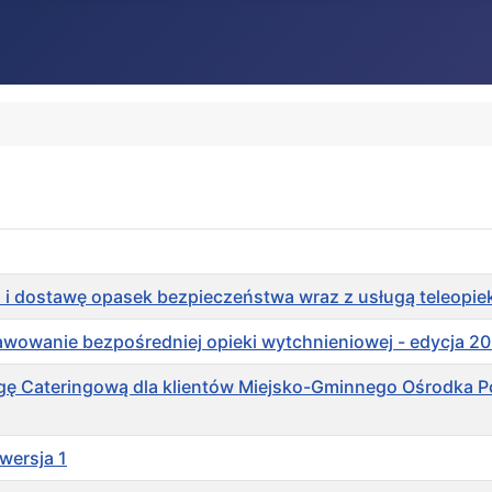
i dostawę opasek bezpieczeństwa wraz z usługą teleopiek
wowanie bezpośredniej opieki wytchnieniowej - edycja 2
sługę Cateringową dla klientów Miejsko-Gminnego Ośrodka 
wersja 1