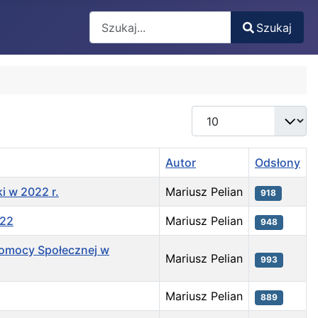
Search
Szukaj
Type 2 or more characters for results.
Pokaż #
Autor
Odsłony
i w 2022 r.
Mariusz Pelian
918
022
Mariusz Pelian
948
Pomocy Społecznej w
Mariusz Pelian
993
Mariusz Pelian
889