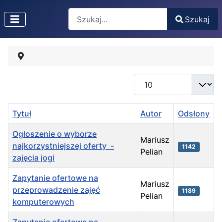
Search
Szukaj
Type 2 or more characters for results.
Pokaż #
Tytuł
Autor
Odsłony
Ogłoszenie o wyborze
Mariusz
najkorzystniejszej oferty -
1142
Pelian
zajęcia jogi
Zapytanie ofertowe na
Mariusz
przeprowadzenie zajęć
1189
Pelian
komputerowych