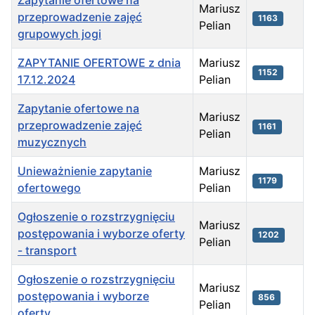
Zapytanie ofertowe na
Mariusz
przeprowadzenie zajęć
1163
Pelian
grupowych jogi
ZAPYTANIE OFERTOWE z dnia
Mariusz
1152
17.12.2024
Pelian
Zapytanie ofertowe na
Mariusz
przeprowadzenie zajęć
1161
Pelian
muzycznych
Unieważnienie zapytanie
Mariusz
1179
ofertowego
Pelian
Ogłoszenie o rozstrzygnięciu
Mariusz
postępowania i wyborze oferty
1202
Pelian
- transport
Ogłoszenie o rozstrzygnięciu
Mariusz
postępowania i wyborze
856
Pelian
oferty