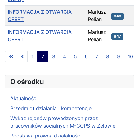
INFORMACJA Z OTWARCIA
Mariusz
848
OFERT
Pelian
INFORMACJA Z OTWARCIA
Mariusz
847
OFERT
Pelian
Spis artykułów
1
2
3
4
5
6
7
8
9
10
Strona 2 z 13
O ośrodku
Aktualności
Przedmiot działania i kompetencje
Wykaz rejonów prowadzonych przez
pracowników socjalnych M-GOPS w Zelowie
Podstawa prawna działalności